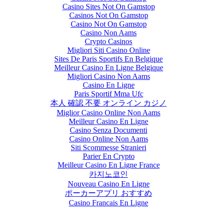
Casino Sites Not On Gamstop
Casinos Not On Gamstop
Casino Not On Gamstop
Casino Non Aams
Crypto Casinos
Migliori Siti Casino Online
Sites De Paris Sportifs En Belgique
Meilleur Casino En Ligne Belgique
Migliori Casino Non Aams
Casino En Ligne
Paris Sportif Mma Ufc
本人 確認 不要 オンライン カジノ
Miglior Casino Online Non Aams
Meilleur Casino En Ligne
Casino Senza Documenti
Casino Online Non Aams
Siti Scommesse Stranieri
Parier En Crypto
Meilleur Casino En Ligne France
카지노코인
Nouveau Casino En Ligne
ポーカーアプリ おすすめ
Casino Francais En Ligne