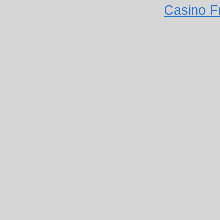
Casino F