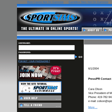
Best Casino Not On Gamstop
Gambling Sites Not On Gamstop
6/1/2004
Press/PR Contact
Cara Olson
Vice President of 
Phone: 419-782-943
e-mail:
colson@spor
More ...