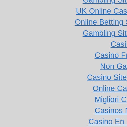
Gambling Si
UK Online Ca
Online Betting
Gambling Si
Casi
Casino F
Non Ga
Casino Sit
Online Ca
Migliori
Casinos 
Casino En L